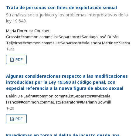
Trata de personas con fines de explotación sexual
Su análisis socio-jurídico y los problemas interpretativos de la
ley 19.643
María Florencia Couchet
Grassi##common.commaListSeparator##Santiago José Durán
Teijeiro##common.commaListSeparator##Alejandra Martínez Sierra
1-22
PDF
Algunas consideraciones respecto a las modificaciones
introducidas por la Ley 19.580 al código penal, con
especial referencia a la nueva figura de abuso sexual
Belén De León##common.commaListSeparator##Micaela
Franco##common.commaListSeparator##Mariann Bowhill
1-20
PDF
Paradigmas en torno al delito de incesto desde una