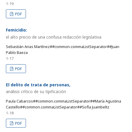
1-19
PDF
Femicidio:
el alto precio de una confusa redacción legislativa
Sebastián Arias Martínez##common.commaListSeparator##Juan
Pablo Baeza
1-17
PDF
El delito de trata de personas,
análisis crítico de su tipificación
Paula Cabarcos##common.commaListSeparator##María Agustina
Castello##common.commaListSeparator##Sofía Juambeltz
1-18
PDF