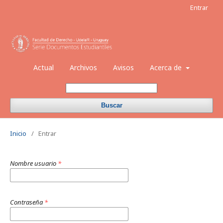
Entrar
Actual
Archivos
Avisos
Acerca de
Buscar
Inicio
/
Entrar
Nombre usuario
*
Contraseña
*