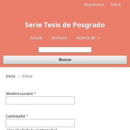
Registrarse
Entrar
Serie Tesis de Posgrado
Actual
Archivos
Acerca de
Buscar
Inicio
/
Entrar
Nombre usuario
*
Contraseña
*