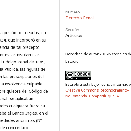
Número
Derecho Penal
Sección
la prisión por deudas, en
Artículos
934, que incorporó en su
encia de tal precepto
Derechos de autor 2016 Materiales d
ntes las insolvencias
Estudio
El Código Penal de 1889,
a Pública, las figuras de
 las prescripciones del
a insolvencia culpable
Esta obra está bajo licencia internaci
Creative Commons Reconocimiento-
sobre quiebra del Código de
NoComercial-CompartirIgual 4.0
.
nal) se aplicaban
ades cualquiera fuera su
aba el Banco Inglés, en el
ociedades anónimas (Nº
a de concordato