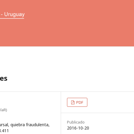
les
PDF
laR)
Publicado
rsal, quiebra fraudulenta,
2016-10-20
8.411