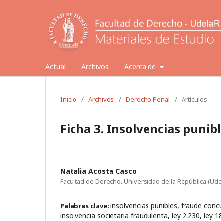
Actual
Archivos
Acerca de
Inicio
/
Archivos
/
Derecho Penal
/
Artículos
Ficha 3. Insolvencias punib
Natalia Acosta Casco
Facultad de Derecho, Universidad de la República (Ude
insolvencias punibles, fraude concu
Palabras clave:
insolvencia societaria fraudulenta, ley 2.230, ley 1