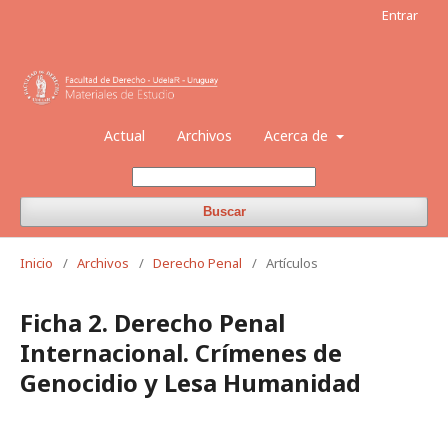
Entrar
Actual
Archivos
Acerca de
Buscar
Inicio
/
Archivos
/
Derecho Penal
/
Artículos
Ficha 2. Derecho Penal
Internacional. Crímenes de
Genocidio y Lesa Humanidad