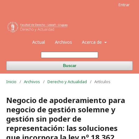
Entrar
Actual
Archivos
Acerca de
Buscar
Inicio
/
Archivos
/
Derecho y Actualidad
/
Artículos
Negocio de apoderamiento para
negocio de gestión solemne y
gestión sin poder de
representación: las soluciones
que incorpora la ley nº 18.362