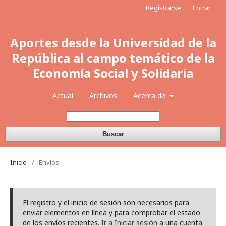
Registrarse
Entrar
Aportes desde la Universidad de la
República al campo temático de la
Economía Social y Solidaria
Actual
Archivos
Acerca de
Buscar
Inicio
/
Envíos
El registro y el inicio de sesión son necesarios para
enviar elementos en línea y para comprobar el estado
de los envíos recientes.
Ir a Iniciar sesión
a una cuenta