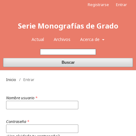
Registrarse
Entrar
Serie Monografías de Grado
Actual
Archivos
Acerca de
Buscar
Inicio
/
Entrar
Nombre usuario
*
Contraseña
*