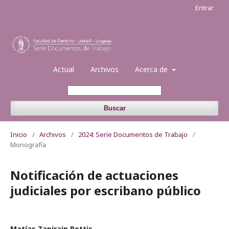
Entrar
Actual
Archivos
Acerca de
Buscar
Inicio
/
Archivos
/
2024: Serie Documentos de Trabajo
/
Monografía
Notificación de actuaciones
judiciales por escribano público
Matías Zapirain Pettis