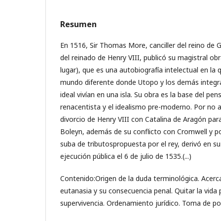
Resumen
En 1516, Sir Thomas More, canciller del reino de
del reinado de Henry VIII, publicó su magistral ob
lugar), que es una autobiografía intelectual en la 
mundo diferente donde Utopo y los demás integr
ideal vivían en una isla. Su obra es la base del p
renacentista y el idealismo pre-moderno. Por no 
divorcio de Henry VIII con Catalina de Aragón pa
Boleyn, además de su conflicto con Cromwell y p
suba de tributospropuesta por el rey, derivó en 
ejecución pública el 6 de julio de 1535.(...)
Contenido:Origen de la duda terminológica. Acerc
eutanasia y su consecuencia penal. Quitar la vida 
supervivencia. Ordenamiento jurídico. Toma de p