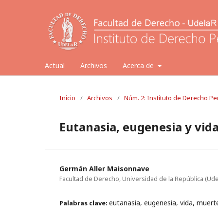
Actual
Archivos
Acerca de
Inicio
/
Archivos
/
Núm. 2: Instituto de Derecho Pe
Eutanasia, eugenesia y vid
Germán Aller Maisonnave
Facultad de Derecho, Universidad de la República (Ude
eutanasia, eugenesia, vida, muert
Palabras clave: