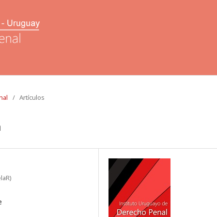
nal
/
Artículos
a
laR)
e