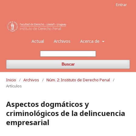
Entrar
Actual
Archivos
Acerca de
Buscar
Inicio
/
Archivos
/
Núm. 2: Instituto de Derecho Penal
/
Artículos
Aspectos dogmáticos y
criminológicos de la delincuencia
empresarial