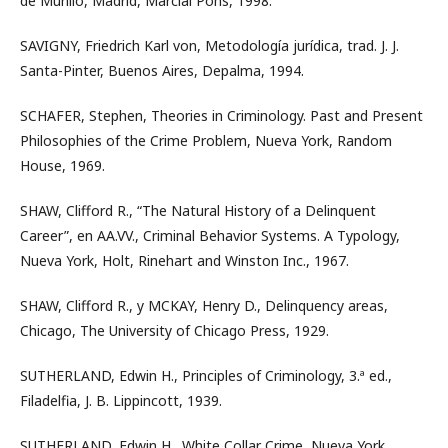
de Murillo, Madrid, Marcial Pons, 1998.
SAVIGNY, Friedrich Karl von, Metodología jurídica, trad. J. J.
Santa-Pinter, Buenos Aires, Depalma, 1994.
SCHAFER, Stephen, Theories in Criminology. Past and Present
Philosophies of the Crime Problem, Nueva York, Random
House, 1969.
SHAW, Clifford R., “The Natural History of a Delinquent
Career”, en AA.VV., Criminal Behavior Systems. A Typology,
Nueva York, Holt, Rinehart and Winston Inc., 1967.
SHAW, Clifford R., y MCKAY, Henry D., Delinquency areas,
Chicago, The University of Chicago Press, 1929.
SUTHERLAND, Edwin H., Principles of Criminology, 3.ª ed.,
Filadelfia, J. B. Lippincott, 1939.
SUTHERLAND, Edwin H., White Collar Crime, Nueva York,